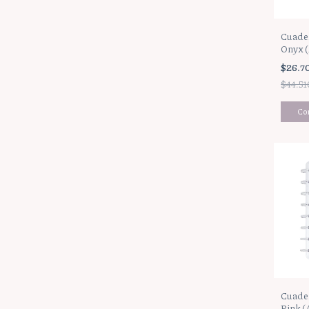
Cuader
Onyx 
$26.7
$44.51
Cuader
Pink (