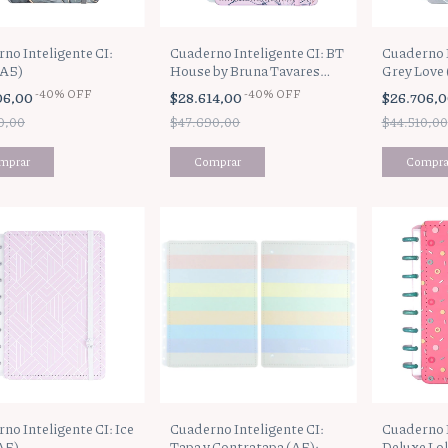
no Inteligente CI:
Cuaderno Inteligente CI: BT
Cuaderno I
(A5)
House by Bruna Tavares
Grey Love 
(A5)
-
40
%
OFF
-
40
%
OFF
06,00
$28.614,00
$26.706,
0,00
$47.690,00
$44.510,00
no Inteligente CI: Ice
Cuaderno Inteligente CI:
Cuaderno I
A5)
Tapa y Contratapa (A5):
Deluxe Lol