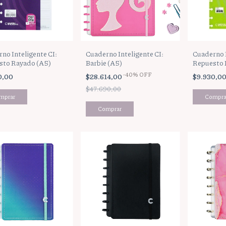
no Inteligente CI:
Cuaderno Inteligente CI:
Cuaderno I
sto Rayado (A5)
Barbie (A5)
Repuesto 
Blanca (A5
-
40
%
OFF
0,00
$28.614,00
$9.930,0
$47.690,00