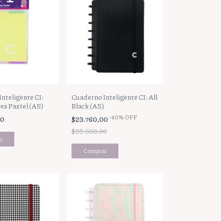
nteligente CI:
Cuaderno Inteligente CI: All
es Pastel (A5)
Black (A5)
-
40
%
OFF
00
$23.760,00
$39.600,00