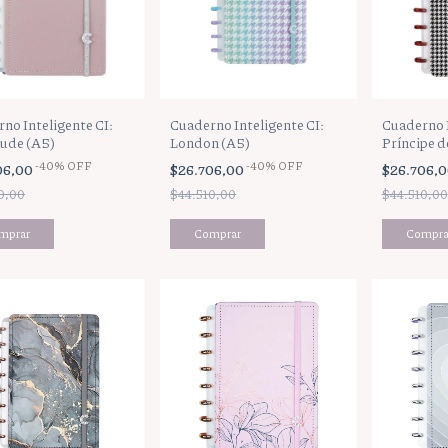
no Inteligente CI:
Cuaderno Inteligente CI:
Cuaderno I
Nude (A5)
London (A5)
Príncipe d
-
40
%
OFF
-
40
%
OFF
06,00
$26.706,00
$26.706,
0,00
$44.510,00
$44.510,00