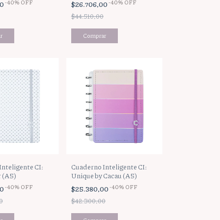
-
40
%
OFF
-
40
%
OFF
00
$26.706,00
$44.510,00
nteligente CI:
Cuaderno Inteligente CI:
 (A5)
Unique by Cacau (A5)
-
40
%
OFF
-
40
%
OFF
00
$25.380,00
0
$42.300,00