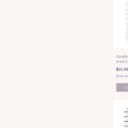
Cuader
Iced C
$21.9
$36.6