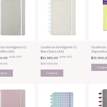
no Inteligente CI:
Cuaderno Inteligente CI:
Cuaderno I
offee (A5)
Macchiato (A5)
Separador
-
40
%
OFF
-
40
%
OFF
60,00
$21.960,00
$15.900,
00,00
$36.600,00