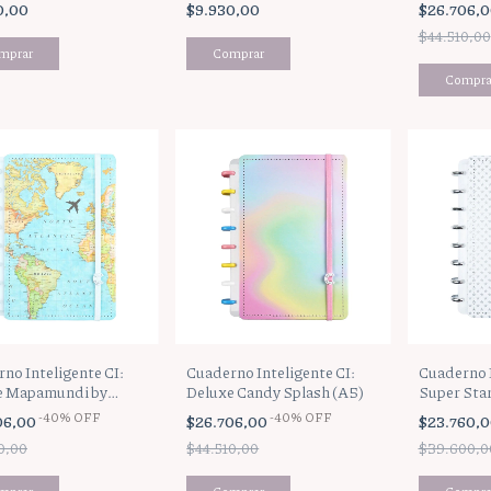
0,00
$9.930,00
$26.706,
$44.510,00
no Inteligente CI:
Cuaderno Inteligente CI:
Cuaderno I
e Mapamundi by
Deluxe Candy Splash (A5)
Super Star
e (A5)
-
40
%
OFF
-
40
%
OFF
06,00
$26.706,00
$23.760,
0,00
$44.510,00
$39.600,0