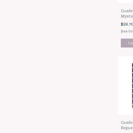
Cuader
Mysti
$26.7
$44.51
Cuader
Repue
(A5)