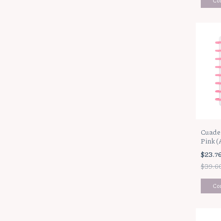
Cuader
Pink (
$23.7
$39.6