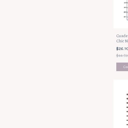
Cuader
Chic 
$26.7
$44.51