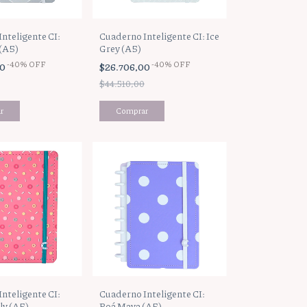
nteligente CI:
Cuaderno Inteligente CI: Ice
(A5)
Grey (A5)
-
40
%
OFF
-
40
%
OFF
00
$26.706,00
$44.510,00
nteligente CI:
Cuaderno Inteligente CI:
ly (A5)
Poá Maya (A5)