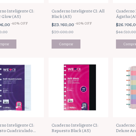
no Inteligente CI:
Cuaderno Inteligente CI: All
Cuaderno I
c Glow (A5)
Black (A5)
Ágatha (A
-
40
%
OFF
-
40
%
OFF
06,00
$23.760,00
$26.706,
0,00
$39.600,00
$44.510,00
no Inteligente CI:
Cuaderno Inteligente CI:
Cuaderno I
sto Cuadriculado
Repuesto Black (A5)
Deluxe Arc