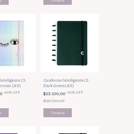
nteligente CI:
Cuaderno Inteligente CI:
econic (A5)
Dark Green (A5)
-
40
%
OFF
-
40
%
OFF
00
$23.100,00
$38.500,00