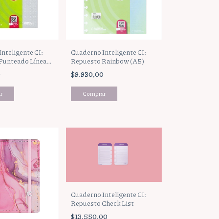
nteligente CI:
Cuaderno Inteligente CI:
Punteado Línea
Repuesto Rainbow (A5)
)
0
$9.930,00
Cuaderno Inteligente CI:
Repuesto Check List
$13.550,00