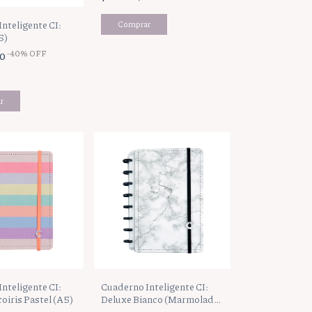
nteligente CI:
5)
-
40
%
OFF
00
nteligente CI:
Cuaderno Inteligente CI:
oiris Pastel (A5)
Deluxe Bianco (Marmolado)
(A5)