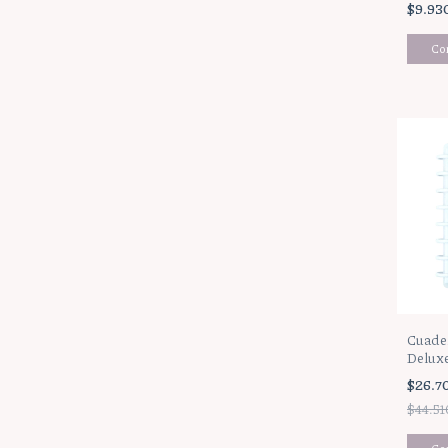
$9.93
Cuader
Delux
Gocas
$26.7
$44.51