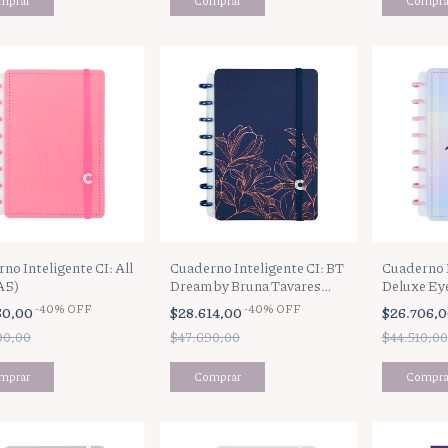
no Inteligente CI: All
Cuaderno Inteligente CI: BT
Cuaderno I
A5)
Dream by Bruna Tavares
Deluxe Ey
(A5)
-
40
%
OFF
-
40
%
OFF
60,00
$28.614,00
$26.706,
00,00
$47.690,00
$44.510,00