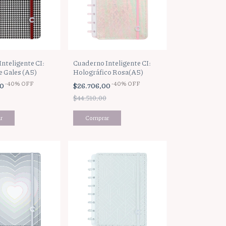
nteligente CI:
Cuaderno Inteligente CI:
e Gales (A5)
Holográfico Rosa(A5)
-
40
%
OFF
-
40
%
OFF
00
$26.706,00
$44.510,00