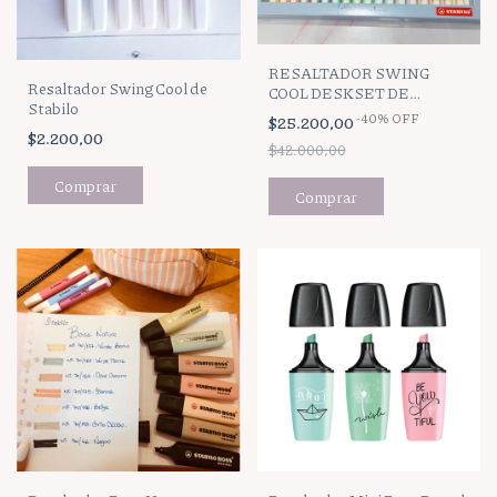
RESALTADOR SWING
Resaltador Swing Cool de
COOL DESKSET DE
Stabilo
STABILO POR 18 COLORES
-
40
%
OFF
$25.200,00
$2.200,00
$42.000,00
Comprar