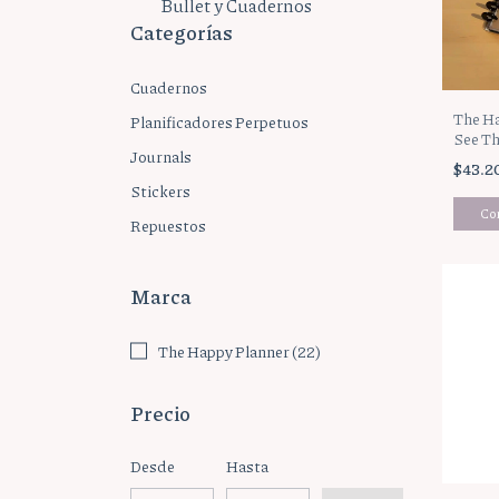
Bullet y Cuadernos
Categorías
Cuadernos
The Ha
Planificadores Perpetuos
See Th
Journals
Recue
$43.2
Stickers
Repuestos
Marca
The Happy Planner (22)
Precio
Desde
Hasta