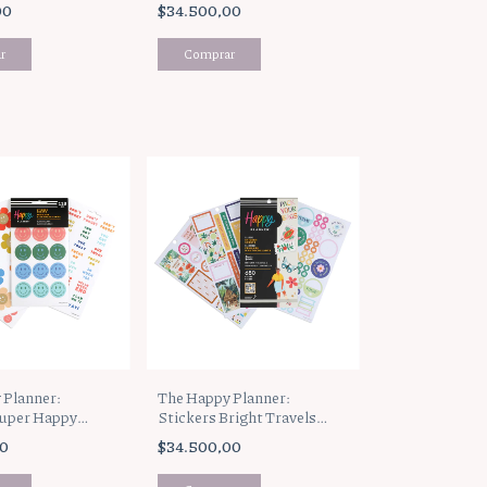
00
$34.500,00
 Planner:
The Happy Planner:
Super Happy
Stickers Bright Travels
47)
(SVP130-193)
00
$34.500,00