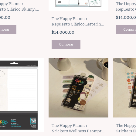
ppy Planner:
The Happy
to Clásico Skinny:
Repuesto 
 Brights (AFSCFP60-
Spread S
00,00
$14.000,
The Happy Planner:
(AFCFP40
Repuesto Clásico Lettering:
Love Letters (AFCFP40-
$14.000,00
065)
The Happy Planner:
The Happy
Stickers Wellness Prompts
Stickers 
(SV0013C018)
(SV0013C