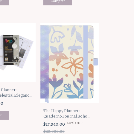
 Planner:
elestial Elegance
98)
00
The Happy Planner:
Cuaderno Journal Boho
Sunset (JBBA5-013)
-
40
%
OFF
$17.940,00
$29.900,00