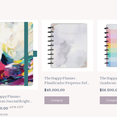
The Happy Planner:
The Happy
Planificador Perpetuo Soft
Cuaderno
Watercolor (PPCU12-048)
Brights (
$45.000,00
$26.500,
ppy Planner:
no Journal Bright
rushy (JBBA5-012)
-
40
%
OFF
40,00
00,00