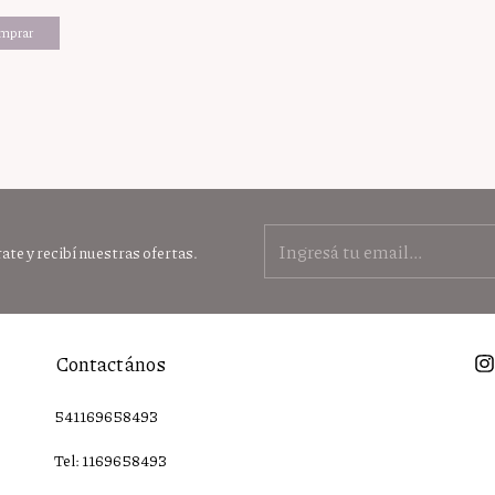
ate y recibí nuestras ofertas.
Contactános
541169658493
Tel: 1169658493