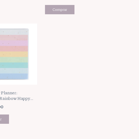
 Planner:
 Rainbow Happy
NPC-076)
00