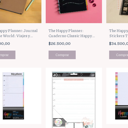
ppy Planner: Journal
The Happy Planner:
The Happy
e World: Viajes y
Cuaderno Classic Happy
Stickers T
rdos (JD0006C006)
Brights (NPC-040)
Icons (SV
00,00
$26.500,00
$34.500,