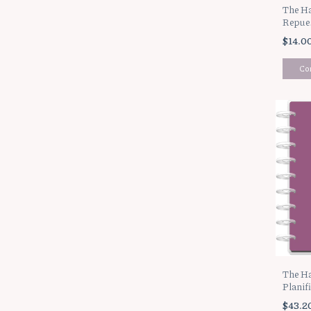
The Ha
Repues
Goals
$14.0
The Ha
Planif
Reflec
$43.2