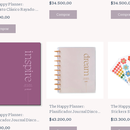
$34.500,00
$34.500,
ppy Planner:
to Clásico Rayado:
 (AFCFP40-149)
00,00
The Happy Planner:
The Happy
Planificador Journal Discos
Stickers 
ppy Planner:
Reflect & Grow Goals:
(SP4H5-0
$43.200,00
$13.300,
icador Journal Discos
REFLEXIÓN Y OBJETIVOS
t & Grow Gratitude:
00,00