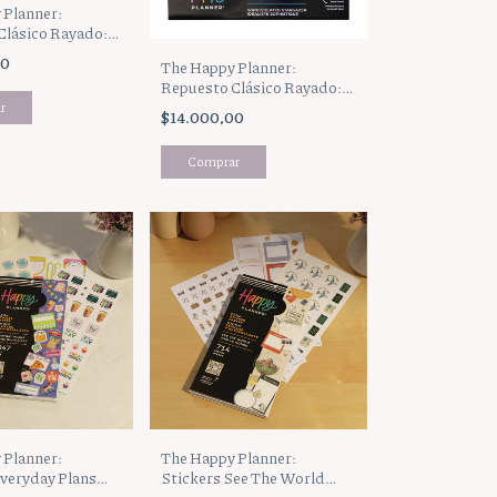
 Planner:
Clásico Rayado:
ome Happy
00
The Happy Planner:
-098)
Repuesto Clásico Rayado:
Astrology (AFCFP40-124)
$14.000,00
 Planner:
The Happy Planner:
Everyday Plans
Stickers See The World
020)
(SV0013C017)