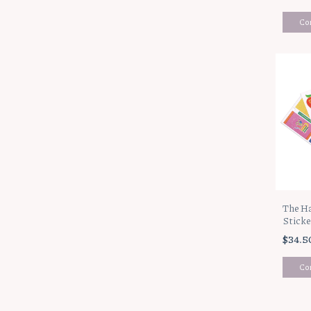
REFL
The Ha
Sticke
Silksc
$34.5
(SVP1