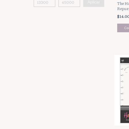
Aplicar
The Ha
Repues
Happy
$14.0
030)