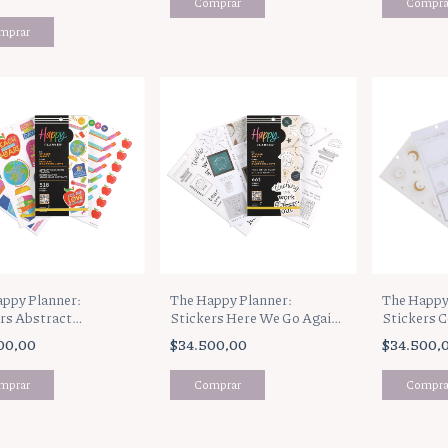
EXIÓN Y GRATITUD
ppy Planner:
The Happy Planner:
The Happy
rs Abstract
Stickers Here We Go Again
Stickers C
reen Teacher
Teacher (SVP130-224)
(SVP130-1
00,00
$34.500,00
$34.500,
30-224)