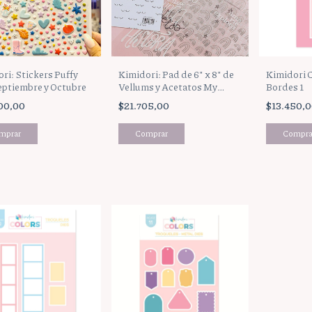
ri: Stickers Puffy
Kimidori: Pad de 6" x 8" de
Kimidori C
eptiembre y Octubre
Vellums y Acetatos My
Bordes 1
Story
00,00
$21.705,00
$13.450,