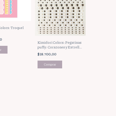
olors: Troquel
00
Kimidori Colors: Pegatinas
puffy: Corazones y Estrellas
Blanco y Negro
$18.700,00