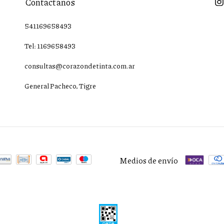
Contactános
541169658493
Tel: 1169658493
consultas@corazondetinta.com.ar
General Pacheco, Tigre
Medios de envío