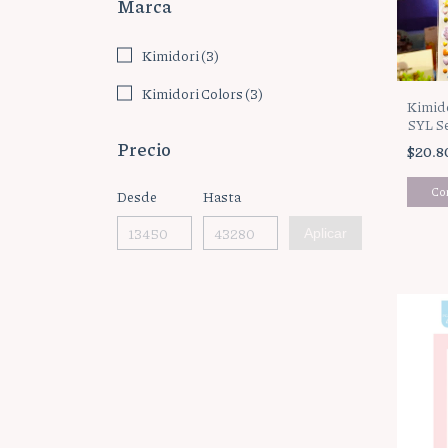
Marca
Kimidori (3)
Kimidori Colors (3)
Kimido
SYL S
Precio
$20.8
Desde
Hasta
Aplicar