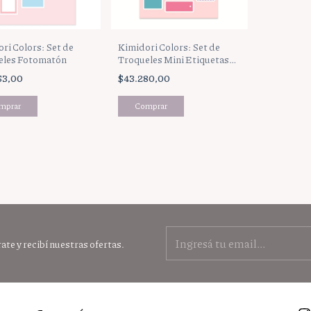
ri Colors: Set de
Kimidori Colors: Set de
eles Fotomatón
Troqueles Mini Etiquetas
variadas
63,00
$43.280,00
ate y recibí nuestras ofertas.