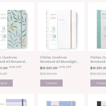
x: Cuaderno
Filofax: Cuaderno
Filofax: C
ook A5 Botanical
Notebook A5 Moonlight
Notebook 
White
Mint
-
40
%
OFF
-
40
%
OFF
57,00
$19.557,00
$19.557,
96,00
$32.596,00
$32.596,0