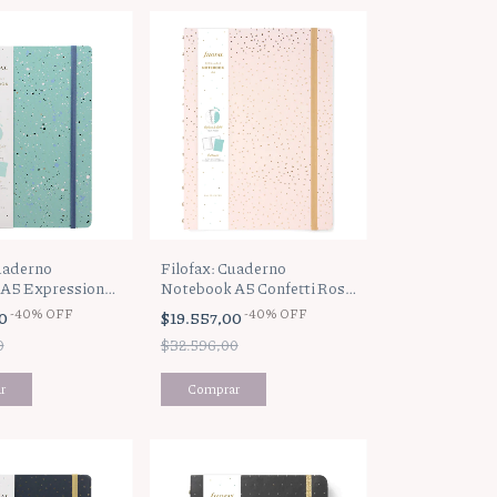
Filofax: Cuaderno
uaderno
Notebook A5 Confetti Rose
A5 Expressions
Quartz
-
40
%
OFF
-
40
%
OFF
$19.557,00
00
$32.596,00
0