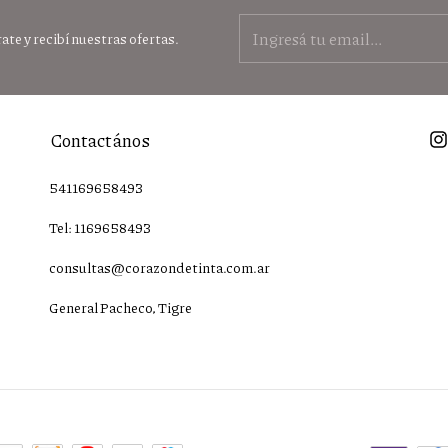
ate y recibí nuestras ofertas.
Contactános
541169658493
Tel: 1169658493
consultas@corazondetinta.com.ar
General Pacheco, Tigre