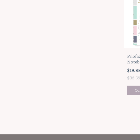
Filofa
Noteb
Stripe
$19.5
$32.5