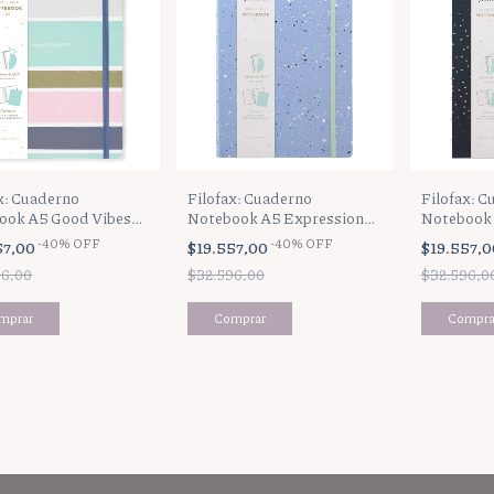
Filofax: Cuaderno
x: Cuaderno
Filofax: C
Notebook A5 Expressions
ook A5 Good Vibes
Notebook 
Sky
s
Charcoal
-
40
%
OFF
-
40
%
OFF
$19.557,00
57,00
$19.557,
$32.596,00
96,00
$32.596,0