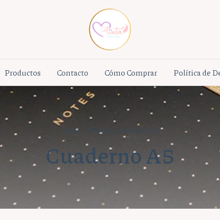
Productos
Contacto
Cómo Comprar
Política de 
Inicio
.
Filofax
.
Cuaderno A5
Cuaderno A5