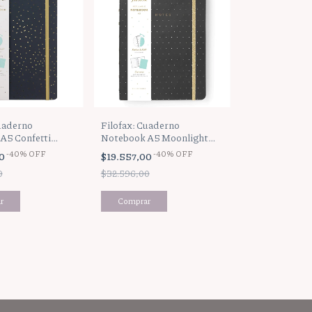
uaderno
Filofax: Cuaderno
A5 Confetti
Notebook A5 Moonlight
Black
-
40
%
OFF
-
40
%
OFF
00
$19.557,00
0
$32.596,00