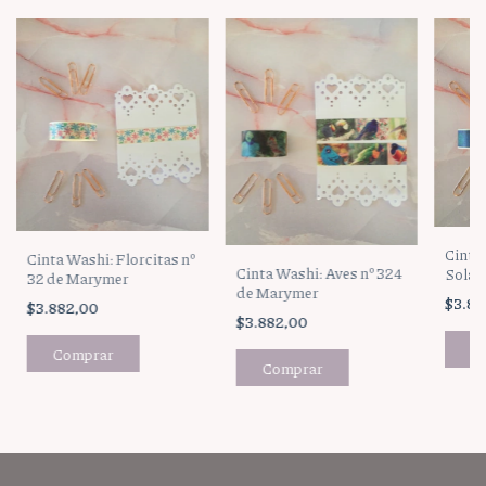
Cinta
Cinta Washi: Florcitas nº
Cinta Washi: Aves nº 324
Solar
32 de Marymer
de Marymer
$3.88
$3.882,00
$3.882,00