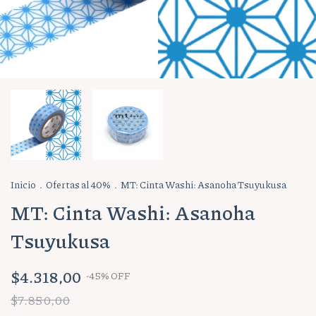
Inicio
.
Ofertas al 40%
.
MT: Cinta Washi: Asanoha Tsuyukusa
MT: Cinta Washi: Asanoha
Tsuyukusa
$4.318,00
-
45
%
OFF
$7.850,00