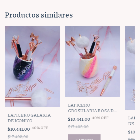
Productos similares
LAPICERO
GROSULARIA ROSA DE
LAPICERO GALAXIA
ICONICO
LAPI
-
40
%
OFF
$10.441,00
DE ICONICO
DE I
$17.402,00
-
40
%
OFF
$10.441,00
$10.4
$17.402,00
$17.4