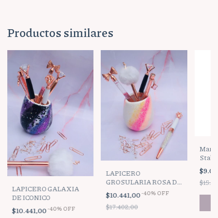
Productos similares
Marca
Stabil
color
$9.0
LAPICERO
GROSULARIA ROSA DE
$15.0
LAPICERO GALAXIA
ICONICO
-
40
%
OFF
$10.441,00
DE ICONICO
$17.402,00
-
40
%
OFF
$10.441,00